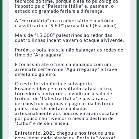
técnicos do time, porque o efeito psicológico
imposto pelo “Palestra Itália” e, pasmem, o
estado do gramado fariam a diferença.
A “Ferroviária” era o adversário e a vitória
classificaria a “S.E.P.” para a final (Estadual).
Mais de “15.000” palestrinos ao redor das
quatro linhas incentivavam o ataque alviverde.
Porém, a bola insistia não balançar as redes do
time de “Araraquara”.
E foi assim até o final culminando com um
arremate certeiro de “Aguirregaray” à trave
direita do goleiro.
O resto foi violência e selvageria.
Ensandecidos pelo resultado catastrófico,
torcedores alviverdes invadiram a sala de
troféus de “Palestra Itália” e passaram a
desconstruir páginas e páginas da história
palestrina. Os metais cunhados
artesanalmente aos poucos viraram sucata e
por pouco não tivemos o mesmo destino de
“Cabul” e de seu museu.
Entretanto, 2021 chegou e nos trouxe uma
nova identidade histórica. Perfeita? Nossa!