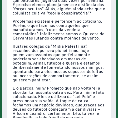
competidores, jogando duas vezes por semana.
É preciso elenco, planejamento e distância das
“forças ocultas”. Aliás, alguém ainda acha que o
colunista cultiva “teoria conspiratória”?
Problemas existem e pertencem ao cotidiano.
Porém, o que fazemos com aqueles que
manufaturamos, frutos da vendeta
esmeraldina? Infelizmente somos o Quixote de
Cervantes lutando contra moinhos de vento.
Ilustres colegas da “Mídia Palestrina”,
reconhecidos por seu pioneirismo, hoje
polemizam assuntos que perfeitamente
poderiam ser abordados em mesas de
botequim. Afinal, futebol é guerra e estamos
deliberadamente fomentando nossos inimigos,
apontando para eles nossos supostos defeitos
ou incorreções de comportamento, se assim
quiserem panfletar.
E o Barcos, hein? Prometo que não voltarei a
abordar tal assunto outra vez. Para mim é fato
solucionado. Ele se utilizou da “Lei Pelé” e
pressionou sua saída. A toque de caixa
fechamos um negócio duvidoso, que graças aos
deuses do futebol começaram a dar divisas –
Vilson e Leandro, certamente; Léo, talvez; e
Rondinelly, o lado frágil do mercado.