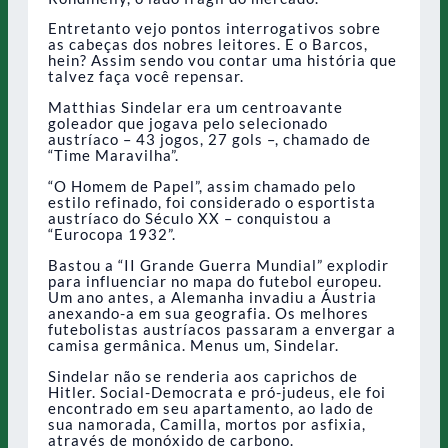
Entretanto vejo pontos interrogativos sobre
as cabeças dos nobres leitores. E o Barcos,
hein? Assim sendo vou contar uma história que
talvez faça você repensar.
Matthias Sindelar era um centroavante
goleador que jogava pelo selecionado
austríaco – 43 jogos, 27 gols –, chamado de
“Time Maravilha”.
“O Homem de Papel”, assim chamado pelo
estilo refinado, foi considerado o esportista
austríaco do Século XX – conquistou a
“Eurocopa 1932”.
Bastou a “II Grande Guerra Mundial” explodir
para influenciar no mapa do futebol europeu.
Um ano antes, a Alemanha invadiu a Áustria
anexando-a em sua geografia. Os melhores
futebolistas austríacos passaram a envergar a
camisa germânica. Menus um, Sindelar.
Sindelar não se renderia aos caprichos de
Hitler. Social-Democrata e pró-judeus, ele foi
encontrado em seu apartamento, ao lado de
sua namorada, Camilla, mortos por asfixia,
através de monóxido de carbono.