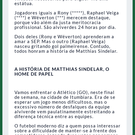
estátua.
Jogadores iguais a Rony (*****), Raphael Veiga
(****) e Wéverton (***) merecem destaque,
porque vão além da justa meritocracia
profissional. São alviverdes 24 horas por dia.
Dois deles (Rony e Wéverton) aprenderam a
amar a SEP. Mas o outro (Raphael Veiga)
nasceu gritando gol palmeirense. Contudo,
todos honram a história de Matthias Sindelar.
A HISTÓRIA DE MATTHIAS SINDELAR, O
HOME DE PAPEL
Vamos enfrentar o Atlético (GO), neste final
de semana, na cidade de Itumbiara. Era de se
esperar um jogo menos dificultoso, mas o
excessivo número de desfalques da equipe
alviverde vem paulatinamente estreitando a
diferença técnica entre as equipes.
O futebol moderno diz a quem possa interessar
sobre a dificuldade de manter-se à frente dos