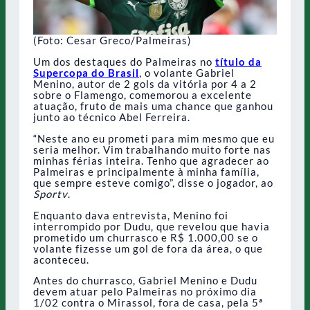
(Foto: Cesar Greco/Palmeiras)
Um dos destaques do Palmeiras no
título da
Supercopa do Brasil
, o volante Gabriel
Menino, autor de 2 gols da vitória por 4 a 2
sobre o Flamengo, comemorou a excelente
atuação, fruto de mais uma chance que ganhou
junto ao técnico Abel Ferreira.
“Neste ano eu prometi para mim mesmo que eu
seria melhor. Vim trabalhando muito forte nas
minhas férias inteira. Tenho que agradecer ao
Palmeiras e principalmente à minha família,
que sempre esteve comigo”, disse o jogador, ao
Sportv
.
Enquanto dava entrevista, Menino foi
interrompido por Dudu, que revelou que havia
prometido um churrasco e R$ 1.000,00 se o
volante fizesse um gol de fora da área, o que
aconteceu.
Antes do churrasco, Gabriel Menino e Dudu
devem atuar pelo Palmeiras no próximo dia
1/02 contra o Mirassol, fora de casa, pela 5ª