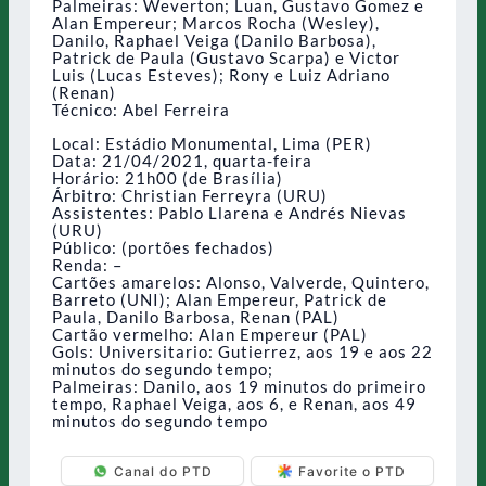
Palmeiras: Weverton; Luan, Gustavo Gomez e
Alan Empereur; Marcos Rocha (Wesley),
Danilo, Raphael Veiga (Danilo Barbosa),
Patrick de Paula (Gustavo Scarpa) e Victor
Luis (Lucas Esteves); Rony e Luiz Adriano
(Renan)
Técnico: Abel Ferreira
Local: Estádio Monumental, Lima (PER)
Data: 21/04/2021, quarta-feira
Horário: 21h00 (de Brasília)
Árbitro: Christian Ferreyra (URU)
Assistentes: Pablo Llarena e Andrés Nievas
(URU)
Público: (portões fechados)
Renda: –
Cartões amarelos: Alonso, Valverde, Quintero,
Barreto (UNI); Alan Empereur, Patrick de
Paula, Danilo Barbosa, Renan (PAL)
Cartão vermelho: Alan Empereur (PAL)
Gols: Universitario: Gutierrez, aos 19 e aos 22
minutos do segundo tempo;
Palmeiras: Danilo, aos 19 minutos do primeiro
tempo, Raphael Veiga, aos 6, e Renan, aos 49
minutos do segundo tempo
Canal do PTD
Favorite o PTD