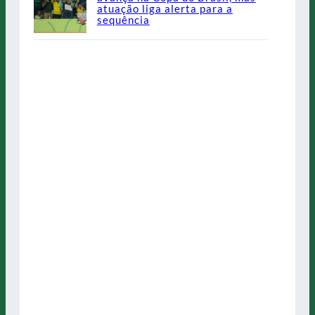
atuação liga alerta para a
sequência