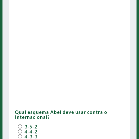
Qual esquema Abel deve usar contra o
Internacional?
3-5-2
4-4-2
4-3-3