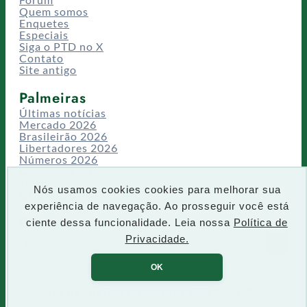
Quem somos
Enquetes
Especiais
Siga o PTD no X
Contato
Site antigo
Palmeiras
Últimas notícias
Mercado 2026
Brasileirão 2026
Libertadores 2026
Números 2026
Campeonatos
Temporadas
Nós usamos cookies cookies para melhorar sua
CT/Centro de Excelência
experiência de navegação. Ao prosseguir você está
Busca
ciente dessa funcionalidade. Leia nossa
Política de
P
Privacidade.
IR
e
s
OK
q
u
Todos os direitos reservados PTD 2001-2026
i
s