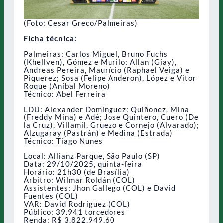
(Foto: Cesar Greco/Palmeiras)
Ficha técnica:
Palmeiras: Carlos Miguel, Bruno Fuchs
(Khellven), Gómez e Murilo; Allan (Giay),
Andreas Pereira, Maurício (Raphael Veiga) e
Piquerez; Sosa (Felipe Anderon), López e Vitor
Roque (Aníbal Moreno)
Técnico: Abel Ferreira
LDU: Alexander Domínguez; Quiñonez, Mina
(Freddy Mina) e Adé; Jose Quintero, Cuero (De
la Cruz), Villamil, Gruezo e Cornejo (Alvarado);
Alzugaray (Pastrán) e Medina (Estrada)
Técnico: Tiago Nunes
Local: Allianz Parque, São Paulo (SP)
Data: 29/10/2025, quinta-feira
Horário: 21h30 (de Brasília)
Árbitro: Wilmar Roldán (COL)
Assistentes: Jhon Gallego (COL) e David
Fuentes (COL)
VAR: David Rodriguez (COL)
Público: 39.941 torcedores
Renda: R$ 3.822.949,60