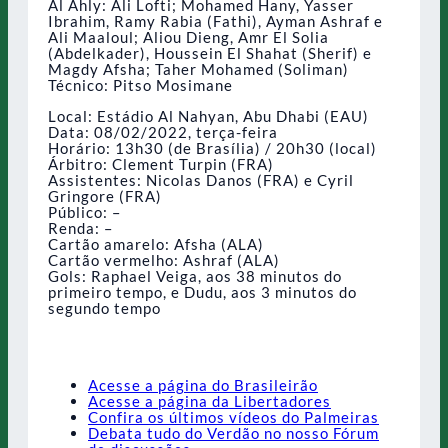
Al Ahly: Ali Lofti; Mohamed Hany, Yasser
Ibrahim, Ramy Rabia (Fathi), Ayman Ashraf e
Ali Maaloul; Aliou Dieng, Amr El Solia
(Abdelkader), Houssein El Shahat (Sherif) e
Magdy Afsha; Taher Mohamed (Soliman)
Técnico: Pitso Mosimane
Local: Estádio Al Nahyan, Abu Dhabi (EAU)
Data: 08/02/2022, terça-feira
Horário: 13h30 (de Brasília) / 20h30 (local)
Árbitro: Clement Turpin (FRA)
Assistentes: Nicolas Danos (FRA) e Cyril
Gringore (FRA)
Público: –
Renda: –
Cartão amarelo: Afsha (ALA)
Cartão vermelho: Ashraf (ALA)
Gols: Raphael Veiga, aos 38 minutos do
primeiro tempo, e Dudu, aos 3 minutos do
segundo tempo
Acesse a página do Brasileirão
Acesse a página da Libertadores
Confira os últimos vídeos do Palmeiras
Debata tudo do Verdão no nosso Fórum