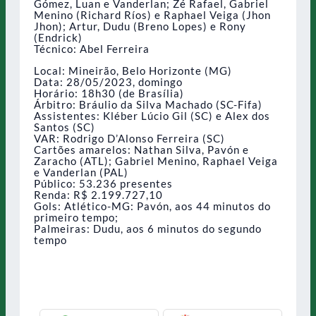
Gómez, Luan e Vanderlan; Zé Rafael, Gabriel
Menino (Richard Ríos) e Raphael Veiga (Jhon
Jhon); Artur, Dudu (Breno Lopes) e Rony
(Endrick)
Técnico: Abel Ferreira
Local: Mineirão, Belo Horizonte (MG)
Data: 28/05/2023, domingo
Horário: 18h30 (de Brasília)
Árbitro: Bráulio da Silva Machado (SC-Fifa)
Assistentes: Kléber Lúcio Gil (SC) e Alex dos
Santos (SC)
VAR: Rodrigo D’Alonso Ferreira (SC)
Cartões amarelos: Nathan Silva, Pavón e
Zaracho (ATL); Gabriel Menino, Raphael Veiga
e Vanderlan (PAL)
Público: 53.236 presentes
Renda: R$ 2.199.727,10
Gols: Atlético-MG: Pavón, aos 44 minutos do
primeiro tempo;
Palmeiras: Dudu, aos 6 minutos do segundo
tempo