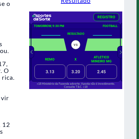
Resultado
se o
s
ou.
17,
r. O
 rica.
 vir
, 12
es