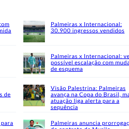
 com
Palmeiras x Internacional:
mida
30.900 ingressos vendidos
Palmeiras x Internacional: v
possível escalação com mud
de esquema
Visão Palestrina: Palmeiras
s de
avança na Copa do Brasil, m
atuação liga alerta para a
sequência
 para
Palmeiras anuncia prorroga
do contrato de Murilo