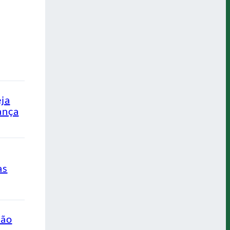
eja
ança
as
ção