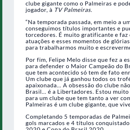
clube gigante como o Palmeiras e poder
jogador, à
TV Palmeiras
.
“Na temporada passada, em meio a um
conseguimos títulos importantes e pu
torcedores. É muito gratificante e fa
atuações e esses momentos de glórias
para trabalharmos muito e escrevermo
Por fim, Felipe Melo disse que fez a e
para defender o Maior Campeão do Bras
que tem acontecido só tem de fato enri
Um clube que já ganhou todos os trofé
apaixonada… A obsessão do clube não
Brasil… é a Libertadores. Estou muito 
para um clube que tem tanto a ver co
Palmeiras é um clube gigante, que vive
Completando 5 temporadas de Palmeir
gols marcados e 4 títulos conquistado
2020 e Copa do Brasil 2020.