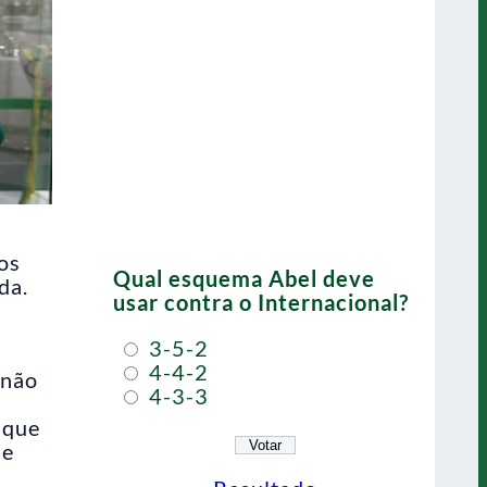
os
Qual esquema Abel deve
da.
usar contra o Internacional?
3-5-2
4-4-2
 não
4-3-3
 que
ue