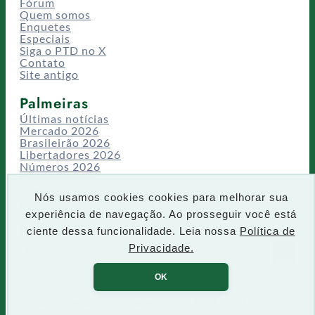
Fórum
Quem somos
Enquetes
Especiais
Siga o PTD no X
Contato
Site antigo
Palmeiras
Últimas notícias
Mercado 2026
Brasileirão 2026
Libertadores 2026
Números 2026
Campeonatos
Temporadas
Nós usamos cookies cookies para melhorar sua
CT/Centro de Excelência
experiência de navegação. Ao prosseguir você está
Busca
ciente dessa funcionalidade. Leia nossa
Política de
P
Privacidade.
IR
e
s
OK
q
u
Todos os direitos reservados PTD 2001-2026
i