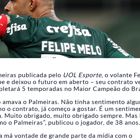
meiras publicada pelo
UOL Esporte
, o volante F
be e deixou o futuro em aberto – seu contrato v
mpletará 5 temporadas no Maior Campeão do Bra
 amava o Palmeiras. Não tinha sentimento algu
o o contrato, já começo a gostar. É um sentime
m. Muito obrigado, muito obrigado sempre. Mas 
mo o Palmeiras”, publicou o jogador, de 38 anos
a má vontade de grande parte da mídia com o