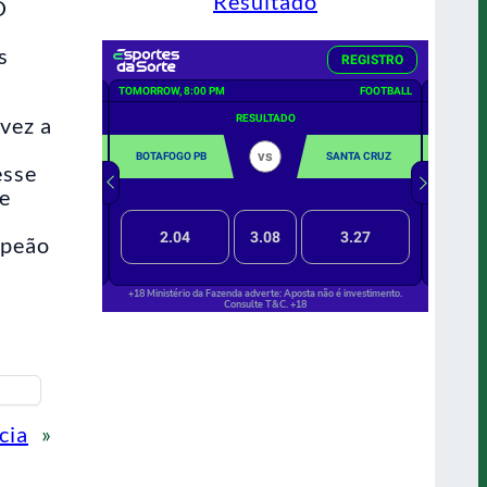
Resultado
O
s
vez a
esse
e
mpeão
cia
»