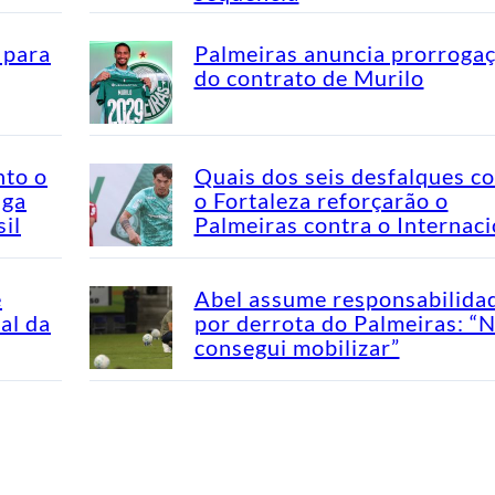
 para
Palmeiras anuncia prorroga
do contrato de Murilo
nto o
Quais dos seis desfalques c
aga
o Fortaleza reforçarão o
il
Palmeiras contra o Internaci
e
Abel assume responsabilida
al da
por derrota do Palmeiras: “
consegui mobilizar”