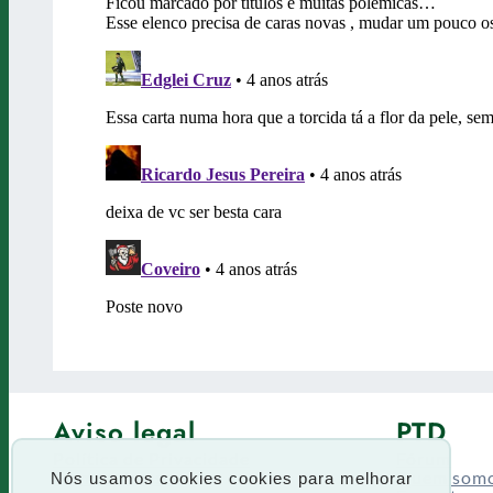
Aviso legal
PTD
Política de Privacidade
Fórum
Termos de uso
Quem som
Nós usamos cookies cookies para melhorar