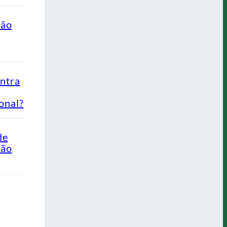
ção
ontra
onal?
de
Não