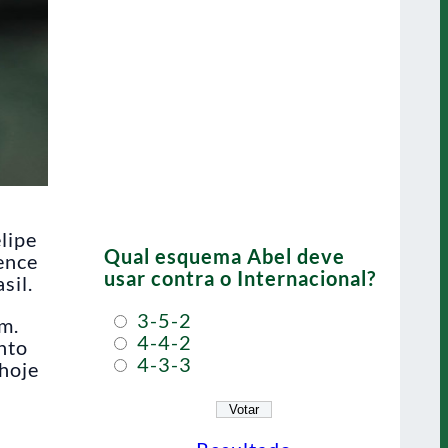
elipe
Qual esquema Abel deve
ence
usar contra o Internacional?
sil.
3-5-2
m.
4-4-2
nto
4-3-3
hoje
.