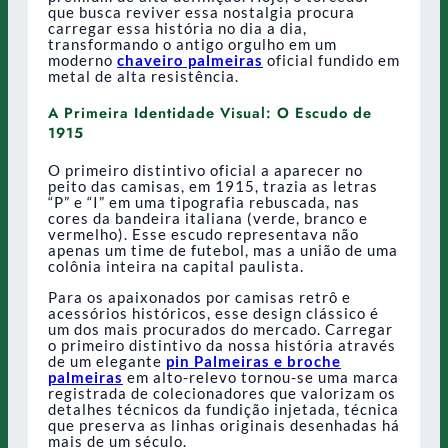
que busca reviver essa nostalgia procura
carregar essa história no dia a dia,
transformando o antigo orgulho em um
moderno
chaveiro palmeiras
oficial fundido em
metal de alta resistência.
A Primeira Identidade Visual: O Escudo de
1915
O primeiro distintivo oficial a aparecer no
peito das camisas, em 1915, trazia as letras
“P” e “I” em uma tipografia rebuscada, nas
cores da bandeira italiana (verde, branco e
vermelho). Esse escudo representava não
apenas um time de futebol, mas a união de uma
colônia inteira na capital paulista.
Para os apaixonados por camisas retrô e
acessórios históricos, esse design clássico é
um dos mais procurados do mercado. Carregar
o primeiro distintivo da nossa história através
de um elegante
pin Palmeiras e broche
palmeiras
em alto-relevo tornou-se uma marca
registrada de colecionadores que valorizam os
detalhes técnicos da fundição injetada, técnica
que preserva as linhas originais desenhadas há
mais de um século.