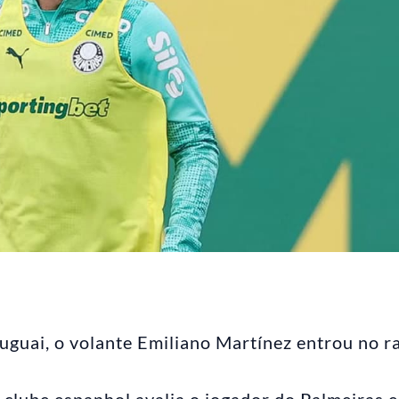
guai, o volante Emiliano Martínez entrou no r
 clube espanhol avalia o jogador do Palmeiras 