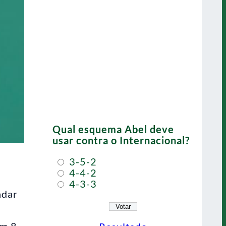
Qual esquema Abel deve
usar contra o Internacional?
3-5-2
4-4-2
4-3-3
adar
em 8