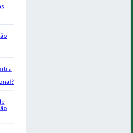
as
ção
ontra
onal?
de
Não