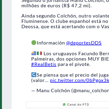
milhões de euros (R$ 47,2 mi).
Ainda segundo Colchón, outro volante
Fluminense. O clube espanhol está no
Deossa, que está acertando com o Vas
Información
@deportesDDS
Los uruguayos Facundo Berna
Palmeiras, dos opciones MUY BIE
#RealBetis
para el pivote.
Se piensa que el precio del ju
(valor…
pic.twitter.com/0bPgox3
— Manu Colchón (@manu_colcho
Canal do PTD