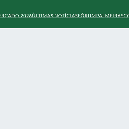
ERCADO 2026
ÚLTIMAS NOTÍCIAS
FÓRUM
PALMEIRAS
C