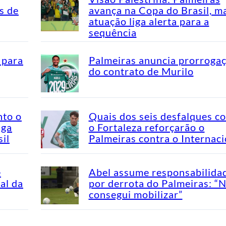
s de
avança na Copa do Brasil, m
atuação liga alerta para a
sequência
 para
Palmeiras anuncia prorroga
do contrato de Murilo
nto o
Quais dos seis desfalques c
aga
o Fortaleza reforçarão o
il
Palmeiras contra o Internaci
e
Abel assume responsabilida
al da
por derrota do Palmeiras: “
consegui mobilizar”