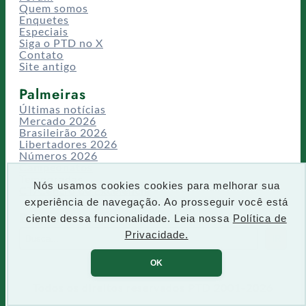
Quem somos
Enquetes
Especiais
Siga o PTD no X
Contato
Site antigo
Palmeiras
Últimas notícias
Mercado 2026
Brasileirão 2026
Libertadores 2026
Números 2026
Campeonatos
Temporadas
Nós usamos cookies cookies para melhorar sua
CT/Centro de Excelência
experiência de navegação. Ao prosseguir você está
Busca
ciente dessa funcionalidade. Leia nossa
Política de
P
Privacidade.
IR
e
s
OK
q
u
Todos os direitos reservados PTD 2001-2026
i
s