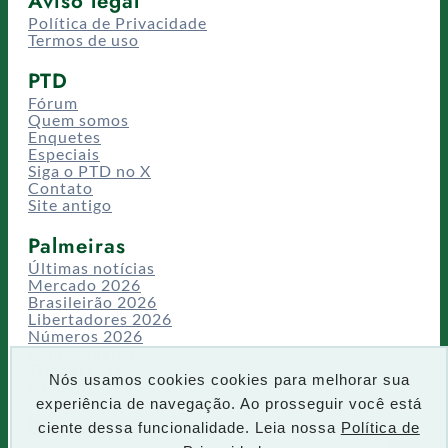
Aviso legal
Política de Privacidade
Termos de uso
PTD
Fórum
Quem somos
Enquetes
Especiais
Siga o PTD no X
Contato
Site antigo
Palmeiras
Últimas notícias
Mercado 2026
Brasileirão 2026
Libertadores 2026
Números 2026
Campeonatos
Temporadas
Nós usamos cookies cookies para melhorar sua
CT/Centro de Excelência
experiência de navegação. Ao prosseguir você está
Busca
ciente dessa funcionalidade. Leia nossa
Política de