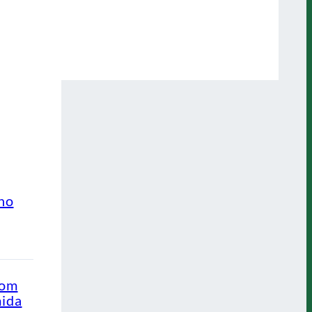
ino
com
mida