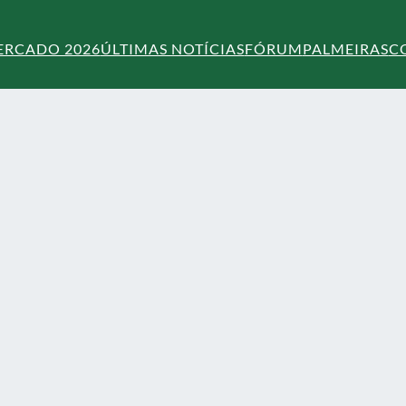
ERCADO 2026
ÚLTIMAS NOTÍCIAS
FÓRUM
PALMEIRAS
C