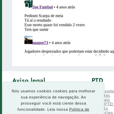
Aviso legal
PTD
Política de Privacidade
Fórum
Termos de uso
Quem som
Nós usamos cookies cookies para melhorar
Enquetes
sua experiência de navegação. Ao
Especiais
Siga o PTD
prosseguir você está ciente dessa
Contato
funcionalidade. Leia nossa
Política de
Site antigo