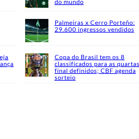
do mundo
Palmeiras x Cerro Porteño:
29.600 ingressos vendidos
eja
Copa do Brasil tem os 8
dança
classificados para as quarta
final definidos; CBF agenda
sorteio