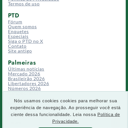
Termos de uso
PTD
Fórum
Quem somos
Enquetes
Especiais
Siga o PTD no X
Contato
Site antigo
Palmeiras
Últimas notícias
Mercado 2026
Brasileirão 2026
Libertadores 2026
Números 2026
Campeonatos
Temporadas
Nós usamos cookies cookies para melhorar sua
CT/Centro de Excelência
experiência de navegação. Ao prosseguir você está
Busca
ciente dessa funcionalidade. Leia nossa
Política de
P
Privacidade.
IR
e