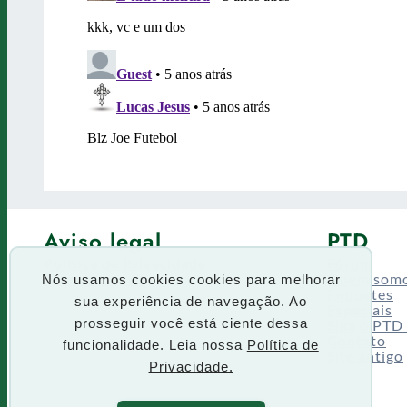
Aviso legal
PTD
Política de Privacidade
Fórum
Termos de uso
Quem som
Nós usamos cookies cookies para melhorar
Enquetes
sua experiência de navegação. Ao
Especiais
Siga o PTD
prosseguir você está ciente dessa
Contato
funcionalidade. Leia nossa
Política de
Site antigo
Privacidade.