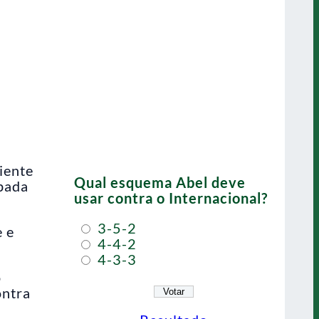
iente
Qual esquema Abel deve
ipada
usar contra o Internacional?
3-5-2
e e
4-4-2
4-3-3
o
ontra