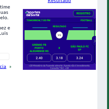
Resultado
 time
duas
elo.
mez e
Luis
cia
»