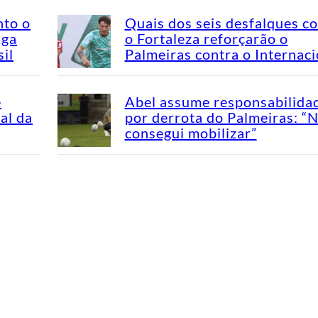
nto o
Quais dos seis desfalques c
aga
o Fortaleza reforçarão o
il
Palmeiras contra o Internaci
e
Abel assume responsabilida
al da
por derrota do Palmeiras: “
consegui mobilizar”