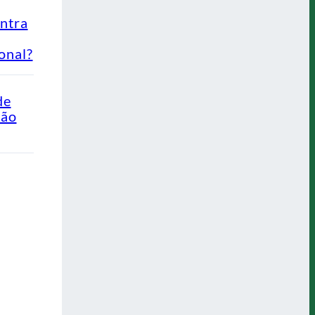
ontra
onal?
de
Não