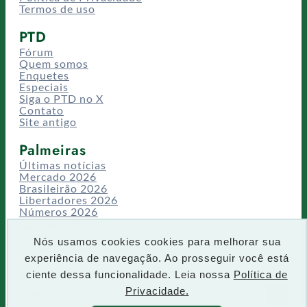
Termos de uso
PTD
Fórum
Quem somos
Enquetes
Especiais
Siga o PTD no X
Contato
Site antigo
Palmeiras
Últimas notícias
Mercado 2026
Brasileirão 2026
Libertadores 2026
Números 2026
Campeonatos
Temporadas
Nós usamos cookies cookies para melhorar sua
CT/Centro de Excelência
experiência de navegação. Ao prosseguir você está
Busca
ciente dessa funcionalidade. Leia nossa
Política de
P
Privacidade.
IR
e