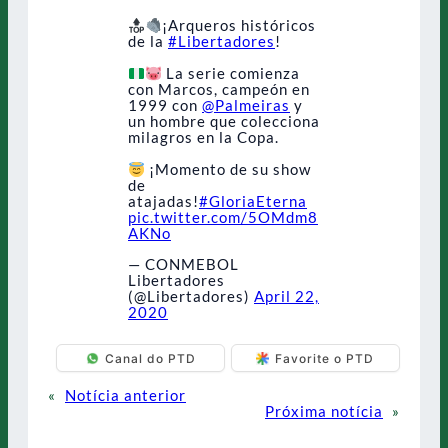
¡Arqueros históricos
de la
#Libertadores
!
La serie comienza
con Marcos, campeón en
1999 con
@Palmeiras
y
un hombre que colecciona
milagros en la Copa.
¡Momento de su show
de
atajadas!
#GloriaEterna
pic.twitter.com/5OMdm8
AKNo
— CONMEBOL
Libertadores
(@Libertadores)
April 22,
2020
Canal do PTD
Favorite o PTD
«
Notícia anterior
Próxima notícia
»