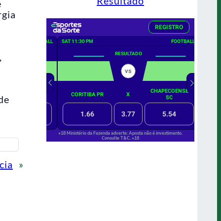
Resultado
e
rgia
,
de
cia
»