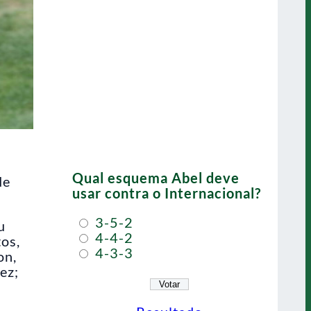
Qual esquema Abel deve
de
usar contra o Internacional?
3-5-2
u
4-4-2
tos,
4-3-3
on,
ez;