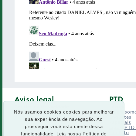
Aviso legal
PTD
Política de Privacidade
Fórum
Termos de uso
Quem som
Nós usamos cookies cookies para melhorar
Enquetes
sua experiência de navegação. Ao
Especiais
Siga o PTD
prosseguir você está ciente dessa
Contato
funcionalidade. Leia nossa
Política de