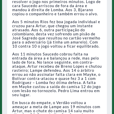
resolver o jogo nos primeiros minutos. Logo de
cara Saucedo arriscou de fora da área e
mandou à direita de Lomba. Aos 3, Bjarano
copiou o companheiro e também errou o alvo.
Aos 5 minutos Ríos fez boa jogada individual e
cruzou para Artur, que chegou um instante
atrasado. Aos 6, outra participação do
colombiano, desta vez sofrendo um pisão de
José Sagredo que resultou no cartão vermelho
para o adversário (já tinha um amarelo). Com
10 contra 10 o jogo voltou a ficar equilibrado.
Aos 11 minutos Saucedo cobrou falta na
entrada da área a e balançou a rede, mas pelo
lado de fora. No lance seguinte, em contra-
ataque, Artur recebeu de Breno Lopes e chutou
rasteiro; Lampe defendeu. Aos 14 o árbitro
errou ao não assinalar falta clara em Mayke, o
Bolívar contra-atacou e quase fez 3 a 1 com
Rodríguez – Lomba fez ótima defesa. A falta
em Mayke custou a saída do camisa 12 do jogo
com lesão no tornozelo. Pedro Lima entrou em
seu lugar.
Em busca do empate, o Verdão voltou a
ameaçar a meta de Lampe aos 19 minutos com
Artur, mas o chute do camisa 14 saiu muito