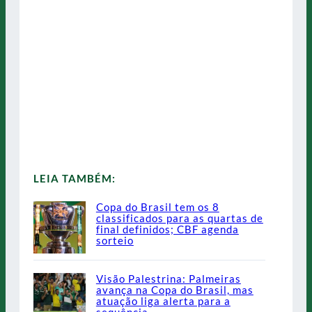
LEIA TAMBÉM:
Copa do Brasil tem os 8
classificados para as quartas de
final definidos; CBF agenda
sorteio
Visão Palestrina: Palmeiras
avança na Copa do Brasil, mas
atuação liga alerta para a