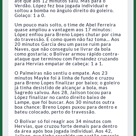
até que aos 12 minutos saiu. Mas para o
Verdão. López fez boa jogada individual e
soltou a bomba no ângulo direito do goleiro.
Golaço: 1 a 0.
Um pouco mais solto, o time de Abel Ferreira
quase ampliou a vantagem aos 17 minutos:
López enfiou para Breno Lopes chutar por cima
do travessão. E como quem não faz toma… Aos
20 minutos Garcia deu um passe ruim para
Naves, que não conseguiu se livrar da bola
como gostaria; o Bolívar armou rápido contra-
ataque que terminou com Fernández cruzando
para Hervías empatar de cabeça: 1 a 1.
O Palmeiras não sentiu o empate. Aos 23
minutos Mayke foi à linha de fundo e cruzou
para Breno Lopes finalizar por baixo; o goleiro
já tinha desistido de alcançar a bola, mas
Sagredo salvou. Aos 28, Jailson tocou para
López finalizar no canto direito baixo de
Lampe, que foi buscar. Aos 30 minutos outra
boa chance: Breno Lopes puxou para dentro e
bateu colocado, perto do travessão.
O Bolívar só foi reagir aos 34 minutos com
Hervías, que cruzou forte demais para dentro
da área após boa jogada individual. Aos 42,
Jailson, que tinha recebido um cartão amarelo