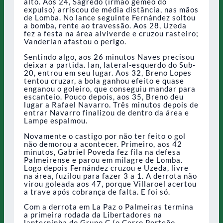
alto. Aos 24, Sagredo (irmão gêmeo do
expulso) arriscou de média distância, nas mãos
de Lomba. No lance seguinte Fernández soltou
a bomba, rente ao travessão. Aos 28, Uzeda
fez a festa na área alviverde e cruzou rasteiro;
Vanderlan afastou o perigo.
Sentindo algo, aos 26 minutos Naves precisou
deixar a partida. Ian, lateral-esquerdo do Sub-
20, entrou em seu lugar. Aos 32, Breno Lopes
tentou cruzar, a bola ganhou efeito e quase
enganou o goleiro, que conseguiu mandar para
escanteio. Pouco depois, aos 35, Breno deu
lugar a Rafael Navarro. Três minutos depois de
entrar Navarro finalizou de dentro da área e
Lampe espalmou.
Novamente o castigo por não ter feito o gol
não demorou a acontecer. Primeiro, aos 42
minutos, Gabriel Poveda fez fila na defesa
Palmeirense e parou em milagre de Lomba.
Logo depois Fernández cruzou e Uzeda, livre
na área, fuzilou para fazer 3 a 1. A derrota não
virou goleada aos 47, porque Villaroel acertou
a trave após cobrança de falta. E foi só.
Com a derrota em La Paz o Palmeiras termina
a primeira rodada da Libertadores na
lanterninha do Grupo C (o Cerro Porteño,