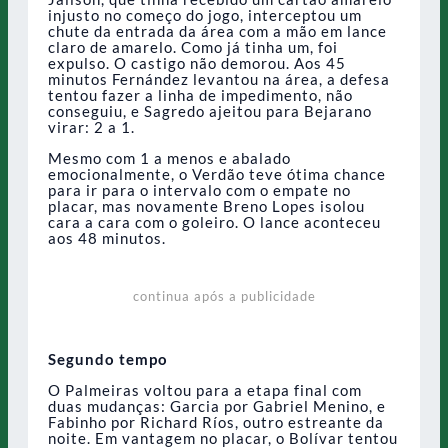
injusto no começo do jogo, interceptou um
chute da entrada da área com a mão em lance
claro de amarelo. Como já tinha um, foi
expulso. O castigo não demorou. Aos 45
minutos Fernández levantou na área, a defesa
tentou fazer a linha de impedimento, não
conseguiu, e Sagredo ajeitou para Bejarano
virar: 2 a 1.
Mesmo com 1 a menos e abalado
emocionalmente, o Verdão teve ótima chance
para ir para o intervalo com o empate no
placar, mas novamente Breno Lopes isolou
cara a cara com o goleiro. O lance aconteceu
aos 48 minutos.
continua após a publicidade
Segundo tempo
O Palmeiras voltou para a etapa final com
duas mudanças: Garcia por Gabriel Menino, e
Fabinho por Richard Ríos, outro estreante da
noite. Em vantagem no placar, o Bolívar tentou