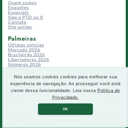
Quem somos
Enquetes
Especiais
Siga o PTD no X
Contato
Site antigo
Palmeiras
Últimas notícias
Mercado 2026
Brasileirão 2026
Libertadores 2026
Números 2026
Campeonatos
Temporadas
Nós usamos cookies cookies para melhorar sua
CT/Centro de Excelência
experiência de navegação. Ao prosseguir você está
Busca
ciente dessa funcionalidade. Leia nossa
Política de
P
Privacidade.
IR
e
s
OK
q
u
Todos os direitos reservados PTD 2001-2026
i
s