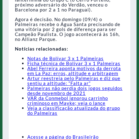
próximo adversário do Verdão, venceu o
Barcelona por 2 a 1 no Paraguai).
Agora é decisão. No domingo (09/4) o
Palmeiras recebe o Água Santa precisando de
uma vitória por 2 gols de diferença para ser
Campeão Paulista. O jogo acontecerá às 16h,
no Allianz Parque.
Notícias relacionadas:
Notas de Bolívar 3 x 1 Palmeiras
Ficha técnica de Bolívar 3 x 1 Palmeiras
Abel Ferreira aponta motivos da derrota
em La Paz: erros, altitude e arbitragem
Artur reestreia pelo Palmeiras e diz que
sentiu a altitude: “Falta ar”
Palmeiras não perdia dois jogos seguidos
desde novembro de 2021
VAR da Conmebol ignorou carrinho
criminoso em Mayke; veja o lance
Veja a classificação atualizada do grupo
do Palmeiras
Acesse a página do Brasileirão