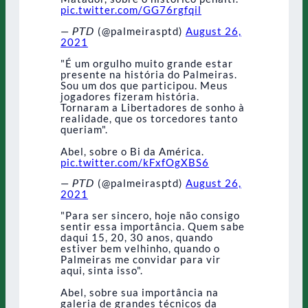
pic.twitter.com/GG76rgfqil
— 𝘗𝘛𝘋 (@palmeirasptd)
August 26,
2021
"É um orgulho muito grande estar
presente na história do Palmeiras.
Sou um dos que participou. Meus
jogadores fizeram história.
Tornaram a Libertadores de sonho à
realidade, que os torcedores tanto
queriam".
Abel, sobre o Bi da América.
pic.twitter.com/kFxfOgXBS6
— 𝘗𝘛𝘋 (@palmeirasptd)
August 26,
2021
"Para ser sincero, hoje não consigo
sentir essa importância. Quem sabe
daqui 15, 20, 30 anos, quando
estiver bem velhinho, quando o
Palmeiras me convidar para vir
aqui, sinta isso".
Abel, sobre sua importância na
galeria de grandes técnicos da