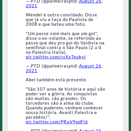
— 𝘗𝘛𝘋 (@palmeirasptd)
August 26,
2021
Wendel é outro convidado. Disse
que já viu a taça do Paulista de
2008 e que bateu uma foto.
"Um passe vale mais que um gol",
disse o ex-volante, se referindo ao
passe que deu pro gol do Valdivia na
semifinal contra o São Paulo (2 a 0
no Palestra Italia).
pic.twitter.com/cvXxTeukyI
— 𝘗𝘛𝘋 (@palmeirasptd)
August 26,
2021
Abel também está presente.
"São 107 anos de história e aqui vão
poder ver a glória. As conquistas
são muitas, são grandes. Os
torcedores são a alma do clube.
Quando puderem, venham conhecer
nossa história. Avanti Palestra e
parabéns!".
pic.twitter.com/PRaV9pdFj6
— 𝘗𝘛𝘋 (@palmeirasptd)
August 26,