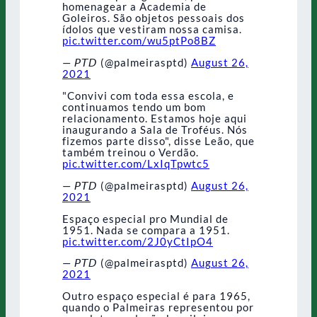
homenagear a Academia de
Goleiros. São objetos pessoais dos
ídolos que vestiram nossa camisa.
pic.twitter.com/wu5ptPo8BZ
— 𝘗𝘛𝘋 (@palmeirasptd)
August 26,
2021
"Convivi com toda essa escola, e
continuamos tendo um bom
relacionamento. Estamos hoje aqui
inaugurando a Sala de Troféus. Nós
fizemos parte disso", disse Leão, que
também treinou o Verdão.
pic.twitter.com/LxIqTpwtc5
— 𝘗𝘛𝘋 (@palmeirasptd)
August 26,
2021
Espaço especial pro Mundial de
1951. Nada se compara a 1951.
pic.twitter.com/2J0yCtIpO4
— 𝘗𝘛𝘋 (@palmeirasptd)
August 26,
2021
Outro espaço especial é para 1965,
quando o Palmeiras representou por