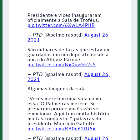
Presidente e vices inauguraram
oficialmente a Sala de Troféus.
pic.twitter.com/6Xw1A4PIlR
— 𝘗𝘛𝘋 (@palmeirasptd)
August 26,
2021
São milhares de taças que estavam
guardadas em um depósito desde a
obra do Allianz Parque.
pic.twitter.com/Nx0uvG52s5
— 𝘗𝘛𝘋 (@palmeirasptd)
August 26,
2021
Algumas imagens da sala.
"Vocês merecem uma sala como
essa. O Palmeiras merece. Se
preparem porque vocês vão se
emocionar. Aqui tem muita história,
muitas conquistas", palavras do
presidente Maurício Galiotte.
pic.twitter.com/RB0e62fU5x
— 𝘗𝘛𝘋 (@palmeirasptd)
August 26,