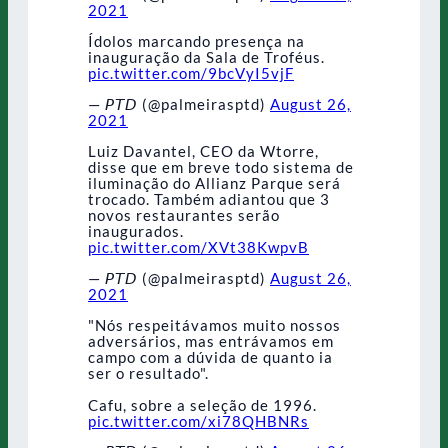
2021
Ídolos marcando presença na
inauguração da Sala de Troféus.
pic.twitter.com/9bcVyI5vjF
— 𝘗𝘛𝘋 (@palmeirasptd)
August 26,
2021
Luiz Davantel, CEO da Wtorre,
disse que em breve todo sistema de
iluminação do Allianz Parque será
trocado. Também adiantou que 3
novos restaurantes serão
inaugurados.
pic.twitter.com/XVt38KwpvB
— 𝘗𝘛𝘋 (@palmeirasptd)
August 26,
2021
"Nós respeitávamos muito nossos
adversários, mas entrávamos em
campo com a dúvida de quanto ia
ser o resultado".
Cafu, sobre a seleção de 1996.
pic.twitter.com/xi78QHBNRs