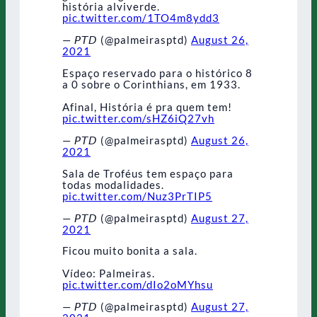
história alviverde.
pic.twitter.com/1TO4m8ydd3
— 𝘗𝘛𝘋 (@palmeirasptd)
August 26,
2021
Espaço reservado para o histórico 8
a 0 sobre o Corinthians, em 1933.
Afinal, História é pra quem tem!
pic.twitter.com/sHZ6iQ27vh
— 𝘗𝘛𝘋 (@palmeirasptd)
August 26,
2021
Sala de Troféus tem espaço para
todas modalidades.
pic.twitter.com/Nuz3PrTIP5
— 𝘗𝘛𝘋 (@palmeirasptd)
August 27,
2021
Ficou muito bonita a sala.
Vídeo: Palmeiras.
pic.twitter.com/dIo2oMYhsu
— 𝘗𝘛𝘋 (@palmeirasptd)
August 27,