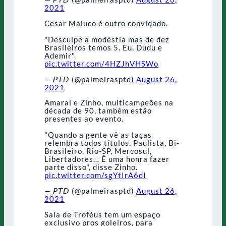
2021
Cesar Maluco é outro convidado.
"Desculpe a modéstia mas de dez
Brasileiros temos 5. Eu, Dudu e
Ademir".
pic.twitter.com/4HZJhVHSWo
— 𝘗𝘛𝘋 (@palmeirasptd)
August 26,
2021
Amaral e Zinho, multicampeões na
década de 90, também estão
presentes ao evento.
"Quando a gente vê as taças
relembra todos títulos. Paulista, Bi-
Brasileiro, Rio-SP, Mercosul,
Libertadores… É uma honra fazer
parte disso", disse Zinho.
pic.twitter.com/sgYtIrA6dI
— 𝘗𝘛𝘋 (@palmeirasptd)
August 26,
2021
Sala de Troféus tem um espaço
exclusivo pros goleiros, para