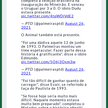
completo a seleção brasileira na
inauguração do Mineirão. E venceu
o Uruguai por 3 a 0. O ídolo Dudu
estava presente.
pic.twitter.com/4tpWDjVdE2
— 𝘗𝘛𝘋 (@palmeirasptd)
August 26,
2021
O Animal também está presente.
"Foi uma dádiva aquele 12 de junho
de 1993. O Palmeiras montou um
time espetacular. Fazer parte dessa
história é gratificante", disse o ídolo
Edmundo.
pic.twitter.com/5O6j3Qxm3w
— 𝘗𝘛𝘋 (@palmeirasptd)
August 26,
2021
"Foi tão difícil de ganhar quanto de
carregar", disse Evair, se referindo à
taça do Paulista de 1993.
"Se fosse hoje seria muito mais
difícil. Naquele momento estava
muito bem preparado", completou o
Matador, sobre o histórico pênalti.