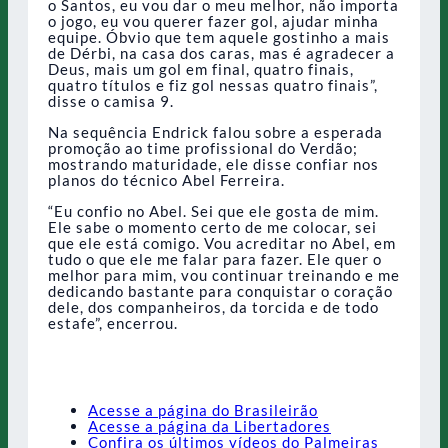
o Santos, eu vou dar o meu melhor, não importa
o jogo, eu vou querer fazer gol, ajudar minha
equipe. Óbvio que tem aquele gostinho a mais
de Dérbi, na casa dos caras, mas é agradecer a
Deus, mais um gol em final, quatro finais,
quatro títulos e fiz gol nessas quatro finais”,
disse o camisa 9.
Na sequência Endrick falou sobre a esperada
promoção ao time profissional do Verdão;
mostrando maturidade, ele disse confiar nos
planos do técnico Abel Ferreira.
“Eu confio no Abel. Sei que ele gosta de mim.
Ele sabe o momento certo de me colocar, sei
que ele está comigo. Vou acreditar no Abel, em
tudo o que ele me falar para fazer. Ele quer o
melhor para mim, vou continuar treinando e me
dedicando bastante para conquistar o coração
dele, dos companheiros, da torcida e de todo
estafe”, encerrou.
Acesse a página do Brasileirão
Acesse a página da Libertadores
Confira os últimos vídeos do Palmeiras