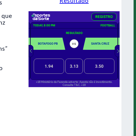
Resultado
s
o que
nz
ns”
o