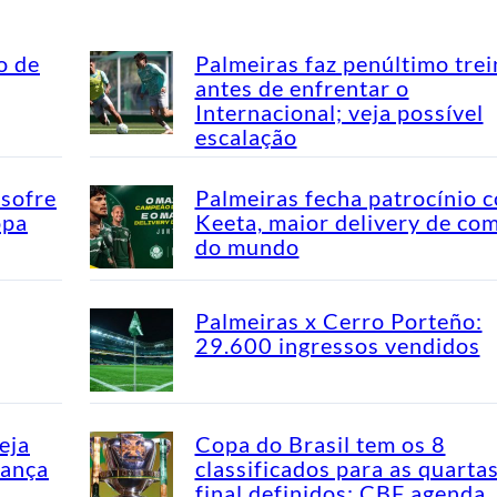
o de
Palmeiras faz penúltimo tre
antes de enfrentar o
Internacional; veja possível
escalação
 sofre
Palmeiras fecha patrocínio 
opa
Keeta, maior delivery de co
do mundo
Palmeiras x Cerro Porteño:
29.600 ingressos vendidos
eja
Copa do Brasil tem os 8
dança
classificados para as quarta
final definidos; CBF agenda