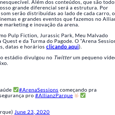
inesquecível. Além dos conteúdos, que são todo
nosso grande diferencial será a estrutura. Por
som serão distribuídas ao lado de cada carro, 
cinemas e grandes eventos que fazemos no Allia
de marketing e inovação da arena.
o Pulp Fiction, Jurassic Park, Meu Malvado
a Quest e da Turma do Pagode. O “Arena Sessio
es, datas e horários
clicando aqui
).
 do estádio divulgou no
Twitter
um pequeno víde
ixo.
 saúde
#ArenaSessions
começando pra
 segurança pro
#AllianzParque
arque)
June 23, 2020