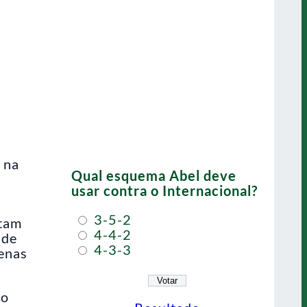
 na
Qual esquema Abel deve
usar contra o Internacional?
3-5-2
stam
4-4-2
ade
4-3-3
penas
do