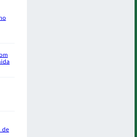
ino
com
mida
s de