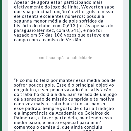
Apesar de agora estar participando mais
efetivamente do jogo de linha, Weverton sabe
que sua principal função é evitar gols, e nisso
ele ostenta excelentes números: possui a
segunda menor média de gols sofridos da
história do clube, com 0,613 (atrás apenas do
paraguaio Benítez, com 0,541), e não foi
vazado em 57 das 106 vezes que esteve em
campo com a camisa do Verdão.
continua após a publicidade
“Fico muito feliz por manter essa média boa de
sofrer poucos gols. Esse é o principal objetivo
do goleiro, e ser pouco vazado é a satisfação
do trabalho do dia a dia. Sair zerado de um jogo
dá a sensação de missão cumprida e te motiva
cada vez mais a trabalhar e tentar manter
esse padrão. Sempre gosto de citar a tradição
e a importância da Academia de Goleiros do
Palmeiras, e fazer parte dela, mantendo essa
média baixa, é muito especial para mim”
comentou o camisa 1, que ainda concluiu