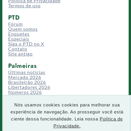
Política de Privacidade
Termos de uso
PTD
Fórum
Quem somos
Enquetes
Especiais
Siga o PTD no X
Contato
Site antigo
Palmeiras
Últimas notícias
Mercado 2026
Brasileirão 2026
Libertadores 2026
Números 2026
Campeonatos
Temporadas
Nós usamos cookies cookies para melhorar sua
CT/Centro de Excelência
experiência de navegação. Ao prosseguir você está
Busca
ciente dessa funcionalidade. Leia nossa
Política de
P
Privacidade.
IR
e