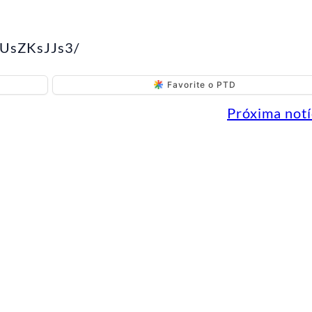
DUsZKsJJs3/
Favorite o PTD
Próxima notí