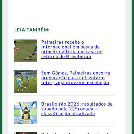
LEIA TAMBÉM:
Palmeiras recebe o
Internacional em busca da
primeira vitória em casa no
returno do Brasileirão
Sem Gómez, Palmeiras encerra
preparação para enfrentar o
Inter; veja provável escalação
Brasileirão 2026: resultados de
sábado pela 22ª rodada +
classificação atualizada