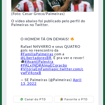
(Foto: Cesar Greco/Palmeiras)
O vídeo abaixo foi publicado pelo perfil do
Palmeiras no Twitter.
O HOMEM TÁ ON DEMAIS!
Rafael N4V4RRO e seus QUATRO
gols no reencontro da
#FamíliaPalmeiras
com a
@LibertadoresBR
. É pra ver e rever!
#AvantiPalestra
#PALxIND
#AlmaECoração
#VitóriaEmFamília
pic.twitter.com/c
ywFV4cnxB
— SE Palmeiras (@Palmeiras)
April
13, 2022
Canal do PTD
Favorite o PTD