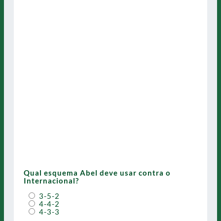
Qual esquema Abel deve usar contra o
Internacional?
3-5-2
4-4-2
4-3-3