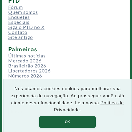
PTD
Fórum
Quem somos
Enquetes
Especiais
Siga o PTD no X
Contato
Site antigo
Palmeiras
Últimas notícias
Mercado 2026
Brasileirão 2026
Libertadores 2026
Números 2026
Campeonatos
Temporadas
Nós usamos cookies cookies para melhorar sua
CT/Centro de Excelência
experiência de navegação. Ao prosseguir você está
Busca
ciente dessa funcionalidade. Leia nossa
Política de
P
Privacidade.
IR
e
s
OK
q
u