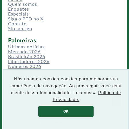
Quem somos
Enquetes
Especiais
Siga o PTD no X
Contato
Site antigo
Palmeiras
Últimas notícias
Mercado 2026
Brasileirão 2026
Libertadores 2026
Números 2026
Campeonatos
Temporadas
Nós usamos cookies cookies para melhorar sua
CT/Centro de Excelência
experiência de navegação. Ao prosseguir você está
Busca
ciente dessa funcionalidade. Leia nossa
Política de
P
Privacidade.
IR
e
s
OK
q
u
Todos os direitos reservados PTD 2001-2026
i
s