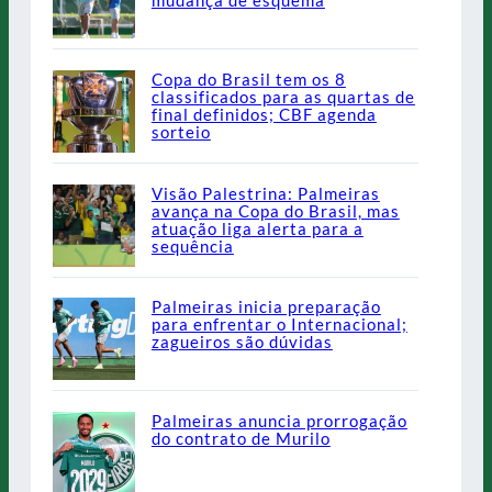
mudança de esquema
Copa do Brasil tem os 8
classificados para as quartas de
final definidos; CBF agenda
sorteio
Visão Palestrina: Palmeiras
avança na Copa do Brasil, mas
atuação liga alerta para a
sequência
Palmeiras inicia preparação
para enfrentar o Internacional;
zagueiros são dúvidas
Palmeiras anuncia prorrogação
do contrato de Murilo