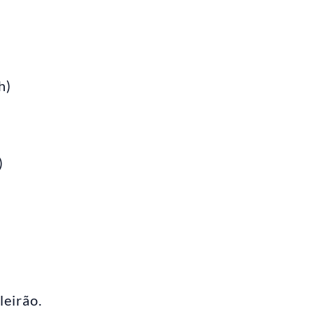
h)
)
leirão.