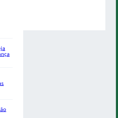
eja
ança
as
ção