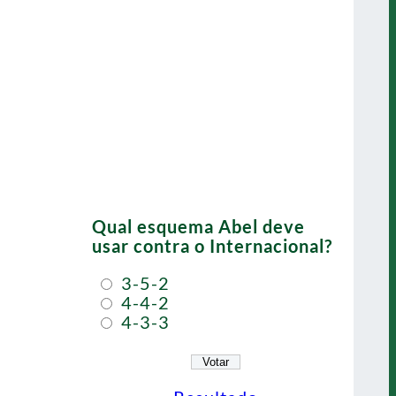
Qual esquema Abel deve
usar contra o Internacional?
3-5-2
4-4-2
4-3-3