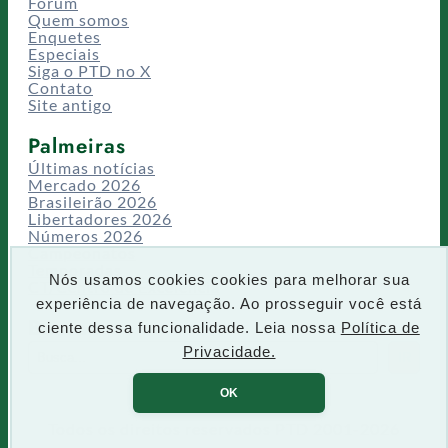
Fórum
Quem somos
Enquetes
Especiais
Siga o PTD no X
Contato
Site antigo
Palmeiras
Últimas notícias
Mercado 2026
Brasileirão 2026
Libertadores 2026
Números 2026
Campeonatos
Temporadas
Nós usamos cookies cookies para melhorar sua
CT/Centro de Excelência
experiência de navegação. Ao prosseguir você está
Busca
ciente dessa funcionalidade. Leia nossa
Política de
P
Privacidade.
IR
e
s
OK
q
u
Todos os direitos reservados PTD 2001-2026
i