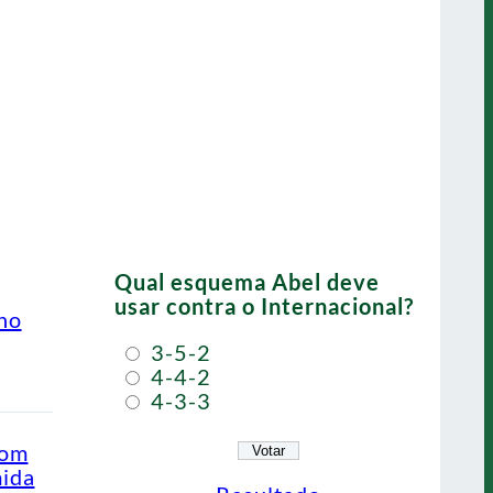
Qual esquema Abel deve
usar contra o Internacional?
ino
3-5-2
4-4-2
4-3-3
com
mida