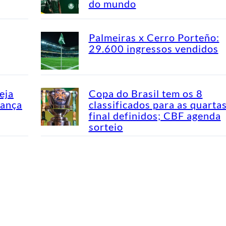
do mundo
Palmeiras x Cerro Porteño:
29.600 ingressos vendidos
eja
Copa do Brasil tem os 8
dança
classificados para as quarta
final definidos; CBF agenda
sorteio