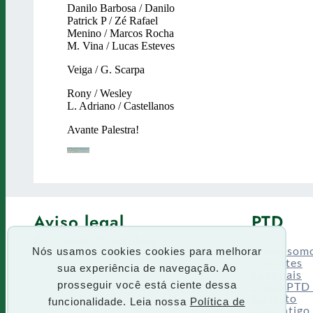
Aviso legal
PTD
Política de Privacidade
Fórum
Termos de uso
Quem som
Nós usamos cookies cookies para melhorar
Enquetes
sua experiência de navegação. Ao
Especiais
Siga o PTD
prosseguir você está ciente dessa
Contato
funcionalidade. Leia nossa
Política de
Site antigo