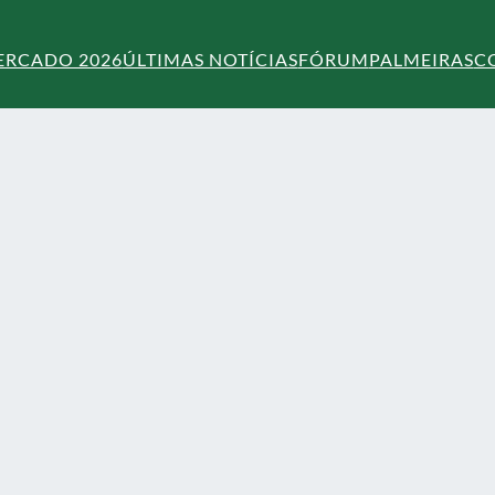
ERCADO 2026
ÚLTIMAS NOTÍCIAS
FÓRUM
PALMEIRAS
C