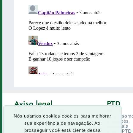
Aviso legal
PTD
Política de Privacidade
Fórum
Termos de uso
Quem som
Nós usamos cookies cookies para melhorar
Enquetes
sua experiência de navegação. Ao
Especiais
Siga o PTD
prosseguir você está ciente dessa