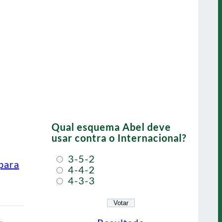
Qual esquema Abel deve
usar contra o Internacional?
3-5-2
para
4-4-2
4-3-3