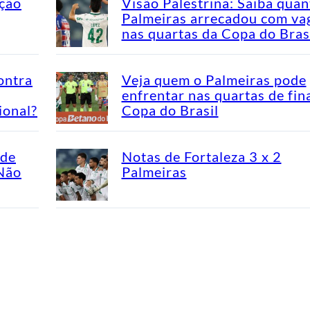
ação
Visão Palestrina: Saiba quan
Palmeiras arrecadou com va
nas quartas da Copa do Bras
ontra
Veja quem o Palmeiras pode
enfrentar nas quartas de fin
ional?
Copa do Brasil
ade
Notas de Fortaleza 3 x 2
“Não
Palmeiras