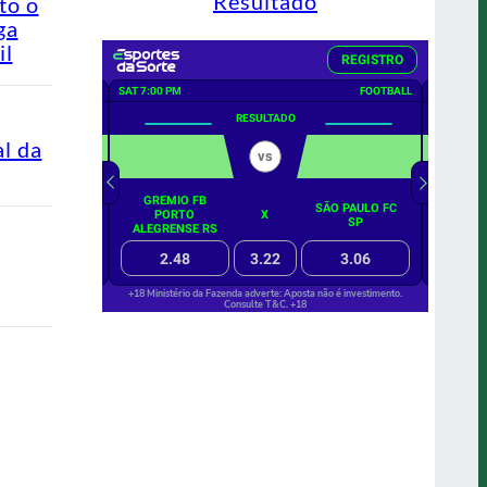
Resultado
to o
ga
il
al da