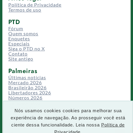
Política de Privacidade
Termos de uso
PTD
Fórum
Quem somos
Enquetes
Especiais
Siga o PTD no X
Contato
Site antigo
Palmeiras
Últimas notícias
Mercado 2026
Brasileirão 2026
Libertadores 2026
Números 2026
Campeonatos
Temporadas
Nós usamos cookies cookies para melhorar sua
CT/Centro de Excelência
experiência de navegação. Ao prosseguir você está
Busca
ciente dessa funcionalidade. Leia nossa
Política de
P
Privacidade.