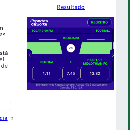
Resultado
um
ias
stá
ei
 de
cia
»