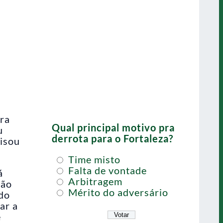
ara
Qual principal motivo pra
u
derrota para o Fortaleza?
cisou
Time misto
Falta de vontade
á
Arbitragem
ção
Mérito do adversário
 do
ar a
e