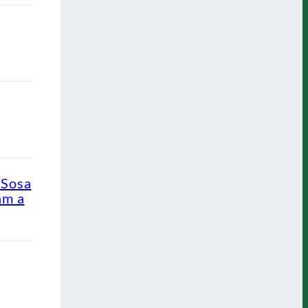
 Sosa
am a