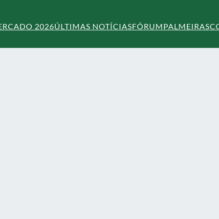
ERCADO 2026
ÚLTIMAS NOTÍCIAS
FÓRUM
PALMEIRAS
C