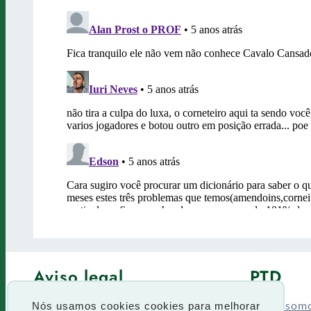
Aviso legal
PTD
Política de Privacidade
Fórum
Termos de uso
Quem som
Nós usamos cookies cookies para melhorar