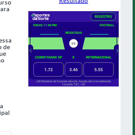
Resultado
urso
para
nessa
o de
gue
ão
ga
ipal