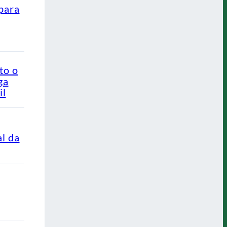
para
to o
ga
il
al da