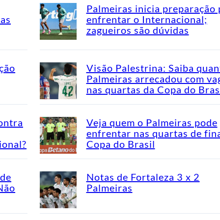
Palmeiras inicia preparação 
mas
enfrentar o Internacional;
zagueiros são dúvidas
ação
Visão Palestrina: Saiba quan
Palmeiras arrecadou com va
nas quartas da Copa do Bras
ontra
Veja quem o Palmeiras pode
enfrentar nas quartas de fin
ional?
Copa do Brasil
ade
Notas de Fortaleza 3 x 2
“Não
Palmeiras