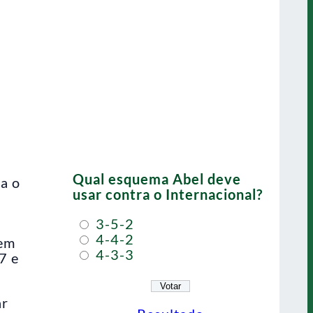
Qual esquema Abel deve
a o
usar contra o Internacional?
3-5-2
s
4-4-2
em
4-3-3
7 e
ar