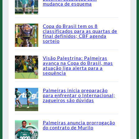
mudança de esquema
Copa do Brasil tem os 8
classificados para as quartas de
final definidos; CBF agenda
sorteio
Visão Palestrina: Palmeiras
avança na Copa do Brasil, mas
atuação liga alerta para a
sequência
Palmeiras inicia preparação
para enfrentar o Internacional;
zagueiros são dúvidas
Palmeiras anuncia prorrogação
do contrato de Murilo