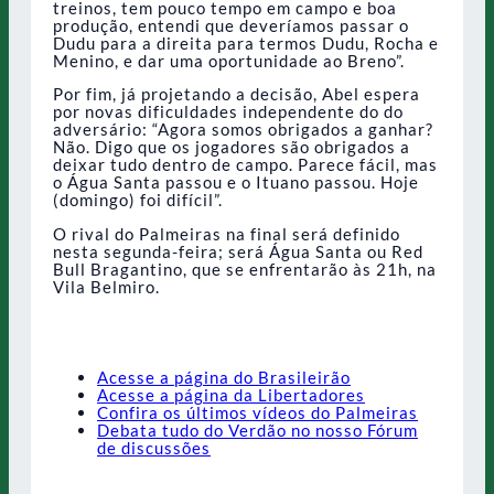
treinos, tem pouco tempo em campo e boa
produção, entendi que deveríamos passar o
Dudu para a direita para termos Dudu, Rocha e
Menino, e dar uma oportunidade ao Breno”.
Por fim, já projetando a decisão, Abel espera
por novas dificuldades independente do do
adversário: “Agora somos obrigados a ganhar?
Não. Digo que os jogadores são obrigados a
deixar tudo dentro de campo. Parece fácil, mas
o Água Santa passou e o Ituano passou. Hoje
(domingo) foi difícil”.
O rival do Palmeiras na final será definido
nesta segunda-feira; será Água Santa ou Red
Bull Bragantino, que se enfrentarão às 21h, na
Vila Belmiro.
Acesse a página do Brasileirão
Acesse a página da Libertadores
Confira os últimos vídeos do Palmeiras
Debata tudo do Verdão no nosso Fórum
de discussões