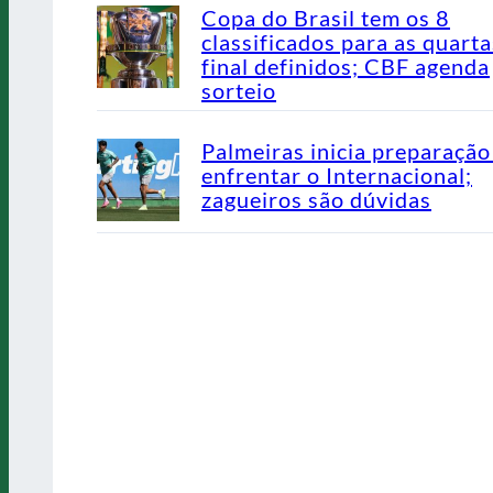
Copa do Brasil tem os 8
classificados para as quarta
final definidos; CBF agenda
sorteio
Palmeiras inicia preparação
enfrentar o Internacional;
zagueiros são dúvidas