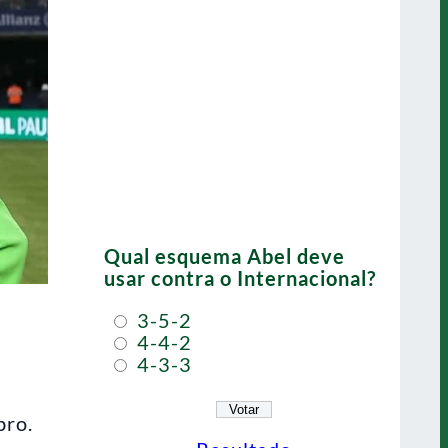
Qual esquema Abel deve
usar contra o Internacional?
3-5-2
4-4-2
4-3-3
bro.