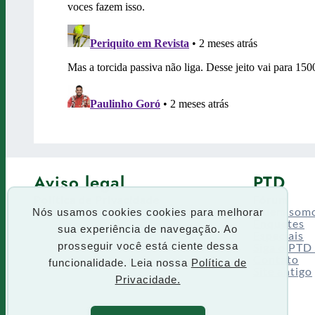
Aviso legal
PTD
Política de Privacidade
Fórum
Termos de uso
Quem som
Nós usamos cookies cookies para melhorar
Enquetes
sua experiência de navegação. Ao
Especiais
Siga o PTD
prosseguir você está ciente dessa
Contato
funcionalidade. Leia nossa
Política de
Site antigo
Privacidade.