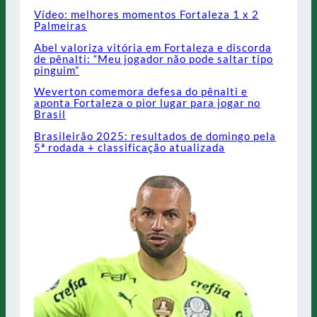
Vídeo: melhores momentos Fortaleza 1 x 2
Palmeiras
Abel valoriza vitória em Fortaleza e discorda
de pênalti: “Meu jogador não pode saltar tipo
pinguim”
Weverton comemora defesa do pênalti e
aponta Fortaleza o pior lugar para jogar no
Brasil
Brasileirão 2025: resultados de domingo pela
5ª rodada + classificação atualizada