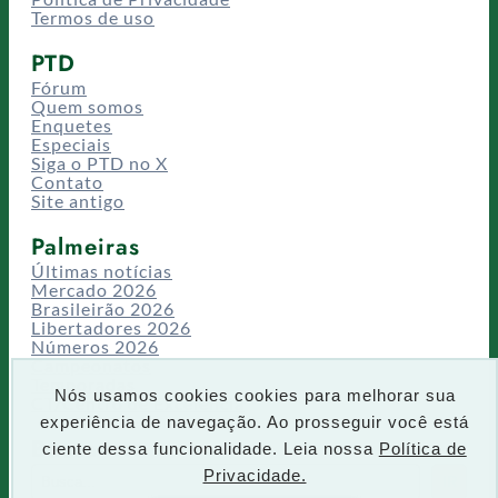
Termos de uso
PTD
Fórum
Quem somos
Enquetes
Especiais
Siga o PTD no X
Contato
Site antigo
Palmeiras
Últimas notícias
Mercado 2026
Brasileirão 2026
Libertadores 2026
Números 2026
Campeonatos
Temporadas
Nós usamos cookies cookies para melhorar sua
CT/Centro de Excelência
experiência de navegação. Ao prosseguir você está
Busca
ciente dessa funcionalidade. Leia nossa
Política de
P
Privacidade.
IR
e