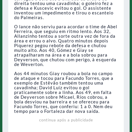
direita tentou uma cavadinha; o goleiro fez a
defesa e Kuscevic evitou o gol. O assistente
inventou um impedimento e tirou o escanteio
do Palmeiras.
O lance não serviu para acordar o time de Abel
Ferreira, que seguiu em ritmo lento. Aos 32,
Allanzinho tentou a sorte outra vez de fora da
área e errou o alvo. Quatro minutos depois
Piquerez pegou rebote da defesa e chutou
muito alto. Aos 40, Gómez e Giay se
atrapalharam na área e a bola sobrou para
Deyverson, que chutou com perigo, à esquerda
de Weverton.
Aos 44 minutos Giay roubou a bola no campo
de ataque e tocou para Facundo Torres, que a
exemplo de Estêvão também tentou uma
cavadinha; David Luiz evitou o gol
praticamente sobre a linha. Aos 49, em falta
de Deyverson sobre Micael, Ríos cobrou, a
bola desviou na barreira e se ofereceu para
Facundo Torres, que conferiu: 1 a 0. Nem deu
tempo para o Fortaleza dar nova saída.
continua após a publicidade