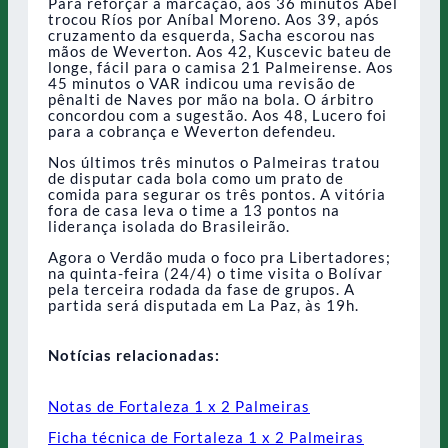
Para reforçar a marcação, aos 36 minutos Abel
trocou Ríos por Aníbal Moreno. Aos 39, após
cruzamento da esquerda, Sacha escorou nas
mãos de Weverton. Aos 42, Kuscevic bateu de
longe, fácil para o camisa 21 Palmeirense. Aos
45 minutos o VAR indicou uma revisão de
pênalti de Naves por mão na bola. O árbitro
concordou com a sugestão. Aos 48, Lucero foi
para a cobrança e Weverton defendeu.
Nos últimos três minutos o Palmeiras tratou
de disputar cada bola como um prato de
comida para segurar os três pontos. A vitória
fora de casa leva o time a 13 pontos na
liderança isolada do Brasileirão.
Agora o Verdão muda o foco pra Libertadores;
na quinta-feira (24/4) o time visita o Bolívar
pela terceira rodada da fase de grupos. A
partida será disputada em La Paz, às 19h.
Notícias relacionadas:
Notas de Fortaleza 1 x 2 Palmeiras
Ficha técnica de Fortaleza 1 x 2 Palmeiras