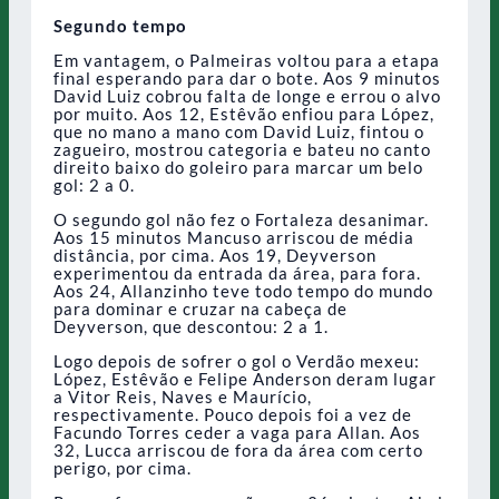
Segundo tempo
Em vantagem, o Palmeiras voltou para a etapa
final esperando para dar o bote. Aos 9 minutos
David Luiz cobrou falta de longe e errou o alvo
por muito. Aos 12, Estêvão enfiou para López,
que no mano a mano com David Luiz, fintou o
zagueiro, mostrou categoria e bateu no canto
direito baixo do goleiro para marcar um belo
gol: 2 a 0.
O segundo gol não fez o Fortaleza desanimar.
Aos 15 minutos Mancuso arriscou de média
distância, por cima. Aos 19, Deyverson
experimentou da entrada da área, para fora.
Aos 24, Allanzinho teve todo tempo do mundo
para dominar e cruzar na cabeça de
Deyverson, que descontou: 2 a 1.
Logo depois de sofrer o gol o Verdão mexeu:
López, Estêvão e Felipe Anderson deram lugar
a Vitor Reis, Naves e Maurício,
respectivamente. Pouco depois foi a vez de
Facundo Torres ceder a vaga para Allan. Aos
32, Lucca arriscou de fora da área com certo
perigo, por cima.