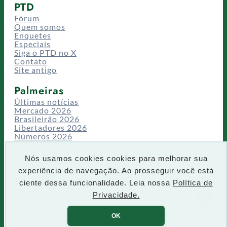
PTD
Fórum
Quem somos
Enquetes
Especiais
Siga o PTD no X
Contato
Site antigo
Palmeiras
Últimas notícias
Mercado 2026
Brasileirão 2026
Libertadores 2026
Números 2026
Campeonatos
Temporadas
Nós usamos cookies cookies para melhorar sua
CT/Centro de Excelência
experiência de navegação. Ao prosseguir você está
Busca
ciente dessa funcionalidade. Leia nossa
Política de
P
Privacidade.
IR
e
s
OK
q