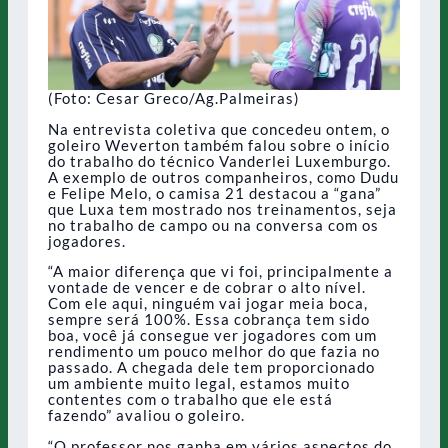
(Foto: Cesar Greco/Ag.Palmeiras)
Na entrevista coletiva que concedeu ontem, o
goleiro Weverton também falou sobre o início
do trabalho do técnico Vanderlei Luxemburgo.
A exemplo de outros companheiros, como Dudu
e Felipe Melo, o camisa 21 destacou a “gana”
que Luxa tem mostrado nos treinamentos, seja
no trabalho de campo ou na conversa com os
jogadores.
“A maior diferença que vi foi, principalmente a
vontade de vencer e de cobrar o alto nível.
Com ele aqui, ninguém vai jogar meia boca,
sempre será 100%. Essa cobrança tem sido
boa, você já consegue ver jogadores com um
rendimento um pouco melhor do que fazia no
passado. A chegada dele tem proporcionado
um ambiente muito legal, estamos muito
contentes com o trabalho que ele está
fazendo” avaliou o goleiro.
“O professor nos ganha em vários aspectos do