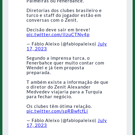
Palmeiras ou Fenerbahce.
Diretorias dos clubes brasileiro e
turco e staff do jogador estão em
conversas com o Zenit.
Decisão deve sair em breve!
pic.twitter.com/iIzuCTNy4p
— Fábio Aleixo (@fabiopaleixo)
July
17, 2023
Segundo a imprensa turca, o
Fenerbahce quer muito contar com
Wendel e já tem proposta
preparada.
T ambém existe a informação de que
o diretor do Zenit Alexander
Medvedev viajaria para a Turquia
para fechar negócio.
Os clubes têm ótima relação.
pic.twitter.com/spRBwfcfLi
— Fábio Aleixo (@fabiopaleixo)
July
17, 2023