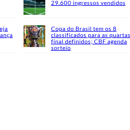
29.600 ingressos vendidos
eja
Copa do Brasil tem os 8
dança
classificados para as quarta
final definidos; CBF agenda
sorteio