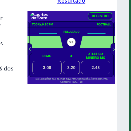
Resultado
or
e
s.
% dos