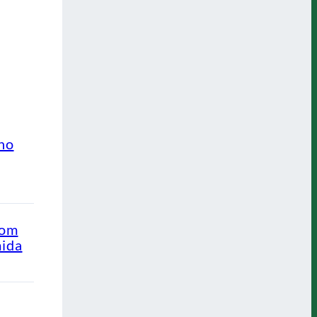
ino
com
mida