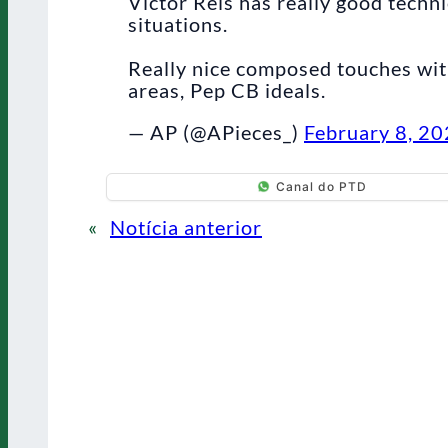
Victor Reis has really good techn
situations.
Really nice composed touches with
areas, Pep CB ideals.
— AP (@APieces_)
February 8, 2
Canal do PTD
«
Notícia anterior