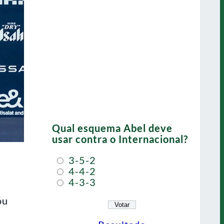
Qual esquema Abel deve
usar contra o Internacional?
3-5-2
4-4-2
4-3-3
ou