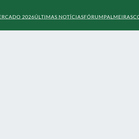
ERCADO 2026
ÚLTIMAS NOTÍCIAS
FÓRUM
PALMEIRAS
C