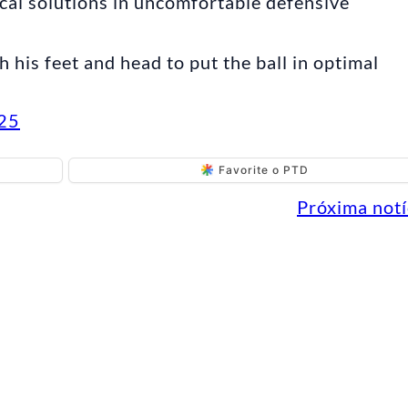
ical solutions in uncomfortable defensive
 his feet and head to put the ball in optimal
025
Favorite o PTD
Próxima notí