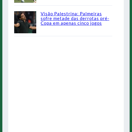
Visão Palestrina: Palmeiras
sofre metade das derrotas pré-
Copa em apenas cinco jogos