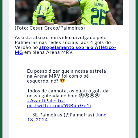
(Foto: Cesar Greco/Palmeiras)
Assista abaixo, em vídeo divulgado pelo
Palmeiras nas redes sociais, aos 4 gols do
Verdão no
atropelamento sobre o Atlético-
MG
em plena Arena MRV.
Eu posso dizer que a nossa estreia
na Arena MRV foi com o pé
esquerdo, né?
Todos de canhota, os quatro gols da
nossa goleada de hoje
#AvantiPalestra
pic.twitter.com/98BulrGe1i
— SE Palmeiras (@Palmeiras)
June
18, 2024