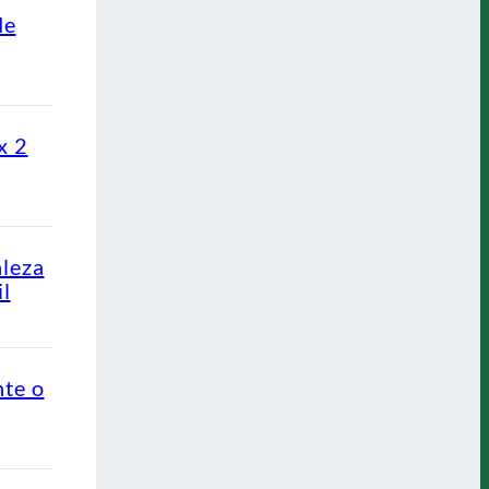
de
x 2
aleza
l
nte o