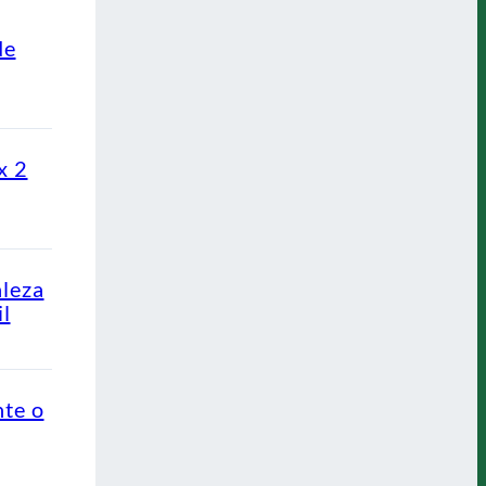
de
x 2
aleza
l
nte o