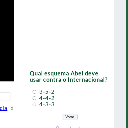
Qual esquema Abel deve
usar contra o Internacional?
3-5-2
4-4-2
4-3-3
cia
»