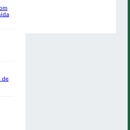
com
mida
s de