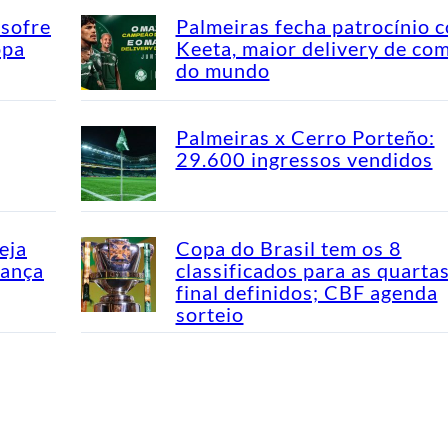
 sofre
Palmeiras fecha patrocínio 
opa
Keeta, maior delivery de co
do mundo
Palmeiras x Cerro Porteño:
29.600 ingressos vendidos
eja
Copa do Brasil tem os 8
dança
classificados para as quarta
final definidos; CBF agenda
sorteio