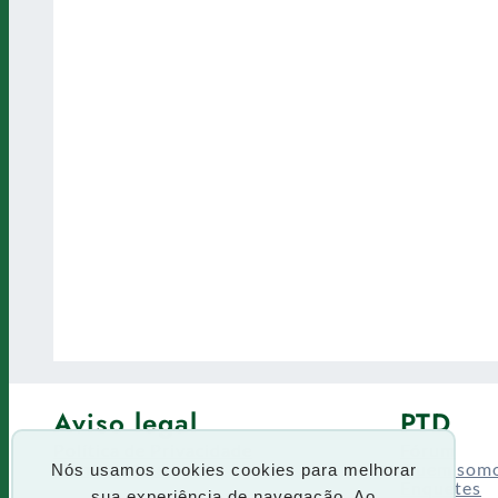
Aviso legal
PTD
Política de Privacidade
Fórum
Termos de uso
Quem som
Nós usamos cookies cookies para melhorar
Enquetes
sua experiência de navegação. Ao