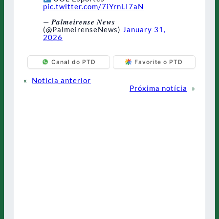
pic.twitter.com/7iYrnLI7aN
— 𝑷𝒂𝒍𝒎𝒆𝒊𝒓𝒆𝒏𝒔𝒆 𝑵𝒆𝒘𝒔
(@PalmeirenseNews)
January 31,
2026
Canal do PTD
Favorite o PTD
«
Notícia anterior
Próxima notícia
»