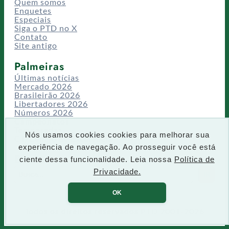
Quem somos
Enquetes
Especiais
Siga o PTD no X
Contato
Site antigo
Palmeiras
Últimas notícias
Mercado 2026
Brasileirão 2026
Libertadores 2026
Números 2026
Campeonatos
Temporadas
Nós usamos cookies cookies para melhorar sua
CT/Centro de Excelência
experiência de navegação. Ao prosseguir você está
Busca
ciente dessa funcionalidade. Leia nossa
Política de
P
Privacidade.
IR
e
s
OK
q
u
Todos os direitos reservados PTD 2001-2026
i
s